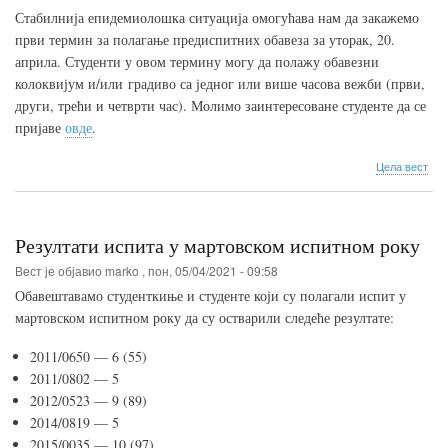
Стабилнија епидемиолошка ситуација омогућава нам да закажемо
први термин за полагање предиспитних обавеза за уторак, 20.
априла. Студенти у овом термину могу да полажу обавезни
колоквијум и/или градиво са једног или више часова вежби (први,
други, трећи и четврти час). Молимо заинтересоване студенте да се
пријаве
овде
.
о
Цела вест
Одр
пре
три
час
Резултати испита у мартовском испитном року
веж
и
Вест је објавио
marko
,
пон, 05/04/2021 - 09:58
пол
Обавештавамо студенткиње и студенте који су полагали испит у
пре
мартовском испитном року да су остварили следеће резултате:
оба
2011/0650 — 6 (55)
2011/0802 — 5
2012/0523 — 9 (89)
2014/0819 — 5
2015/0035 — 10 (97)