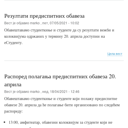
час
веж
Резултати предиспитних обавеза
Вест је објавио
marko
,
пет, 07/05/2021 - 10:02
Обавештавамо студенткиње и студенте да су резултати вежби и
колоквијума одржаних у термину 20. априла доступни на
еСтуденту.
о
Цела вест
Рез
пре
оба
Распоред полагања предиспитних обавеза 20.
априла
Вест је објавио
marko
,
нед, 18/04/2021 - 12:46
Обавештавамо студенткиње и студенте који полажу предиспитне
обавезе 20. априла да ће полагање бити организовано по следећем
распореду:
13:00, амфитеатар, обавезни колоквијум за студенте који не