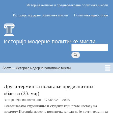
Skip
Историја античке и средњовековне политичке мисли
Главна
to
навигација
main
Историја модерне политичке мисли
Политичке идеологије
content
Историја модерне политичке мисли
Претрага
Show — Историја модерне политичке мисли
Историја
модерне
Почетна
Теме предавања и вежби
Литература и извори
Начин оцењивања (предиспитне обавезе и испит)
Резултати предиспитних обавеза
политичке
Други термин за полагање предиспитних
мисли
обавеза (23. мај)
Вест је објавио
marko
,
пон, 17/05/2021 - 20:30
Обавештавамо студенткиње и студенте који прате наставу на
предмету Историја модерне политичке мисли да је други термин за