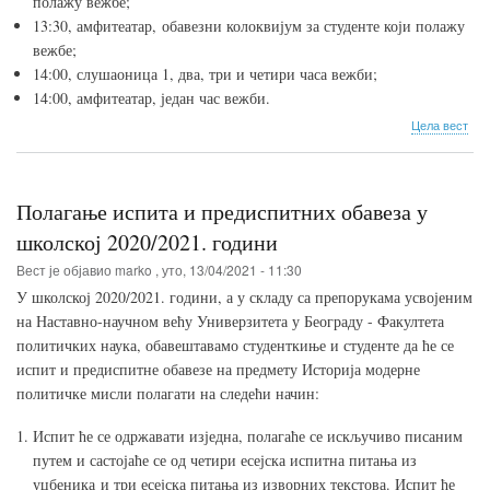
полажу вежбе;
13:30, амфитеатар, обавезни колоквијум за студенте који полажу
вежбе;
14:00, слушаоница 1, два, три и четири часа вежби;
14:00, амфитеатар, један час вежби.
о
Цела вест
Рас
пол
пре
оба
Полагање испита и предиспитних обавеза у
20.
апр
школској 2020/2021. години
Вест је објавио
marko
,
уто, 13/04/2021 - 11:30
У школској 2020/2021. години, а у складу са препорукама усвојеним
на Наставно-научном већу Универзитета у Београду - Факултета
политичких наука, обавештавамо студенткиње и студенте да ће се
испит и предиспитне обавезе на предмету Историја модерне
политичке мисли полагати на следећи начин:
Испит ће се одржавати изједна, полагаће се искључиво писаним
путем и састојаће се од четири есејска испитна питања из
уџбеника и три есејска питања из изворних текстова. Испит ће