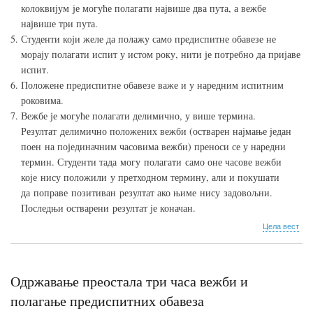
колоквијум је могуће полагати највише два пута, а вежбе
највише три пута.
Студенти који желе да полажу само предиспитне обавезе не
морају полагати испит у истом року, нити је потребно да пријаве
испит.
Положене предиспитне обавезе важе и у наредним испитним
роковима.
Вежбе је могуће полагати делимично, у више термина.
Резултат делимично положених вежби (остварен најмање један
поен на појединачним часовима вежби) преноси се у наредни
термин. Студенти тада могу полагати само оне часове вежби
које нису положили у претходном термину, али и покушати
да поправе позитиван резултат ако њиме нису задовољни.
Последњи остварени резултат је коначан.
о
Цела вест
Пол
исп
и
пре
Одржавање преостала три часа вежби и
оба
у
полагање предиспитних обавеза
шко