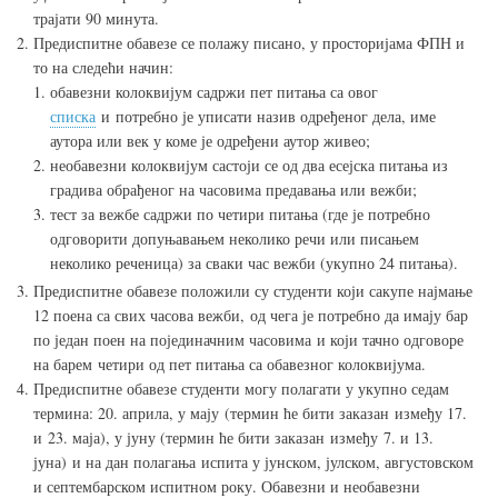
трајати 90 минута.
Предиспитне обавезе се полажу писано, у просторијама ФПН и
то на следећи начин:
обавезни колоквијум садржи пет питања са овог
списка
и потребно је уписати назив одређеног дела, име
аутора или век у коме је одређени аутор живео;
необавезни колоквијум састоји се од два есејска питања из
градива обрађеног на часовима предавања или вежби;
тест за вежбе садржи по четири питања (где је потребно
одговорити допуњавањем неколико речи или писањем
неколико реченица) за сваки час вежби (укупно 24 питања).
Предиспитне обавезе положили су студенти који сакупе најмање
12 поена са свих часова вежби, од чега је потребно да имају бар
по један поен на појединачним часовима и који тачно одговоре
на барем четири од пет питања са обавезног колоквијума.
Предиспитне обавезе студенти могу полагати у укупно седам
термина: 20. априла, у мају (термин ће бити заказан између 17.
и 23. маја), у јуну (термин ће бити заказан између 7. и 13.
јуна) и на дан полагања испита у јунском, јулском, августовском
и септембарском испитном року. Обавезни и необавезни