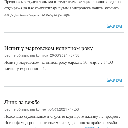
Предлажемо студенткињама и студентима четврте и виших година
студирања да нас контактирају путем електронске поште, уколико
им је уписана оцена непходна раније.
о
Цела вест
Упи
оце
у
инд
Испит у мартовском испитном року
Вест је објавио
marko
,
пон, 29/03/2021 - 07:38
Испит у мартовском испитном року одржаће 30. марта у 14:30
часова у слушаоници 1.
о
Цела вест
Исп
у
мар
исп
Линк за вежбе
рок
Вест је објавио
marko
,
чет, 04/03/2021 - 14:53
Подсећамо студенткиње и студенте који прате наставу на предмету
Историја модерне политичке мисли да је линк за праћење вежби