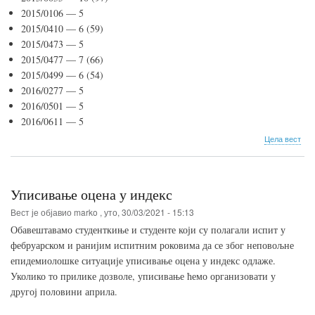
2015/0106 — 5
2015/0410 — 6 (59)
2015/0473 — 5
2015/0477 — 7 (66)
2015/0499 — 6 (54)
2016/0277 — 5
2016/0501 — 5
2016/0611 — 5
о
Цела вест
Рез
исп
у
мар
Уписивање оцена у индекс
исп
рок
Вест је објавио
marko
,
уто, 30/03/2021 - 15:13
Обавештавамо студенткиње и студенте који су полагали испит у
фебруарском и ранијим испитним роковима да се због неповољне
епидемиолошке ситуације уписивање оцена у индекс одлаже.
Уколико то прилике дозволе, уписивање ћемо организовати у
другој половини априла.