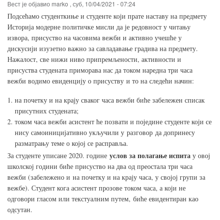
Вест је објавио
marko
,
суб, 10/04/2021 - 07:24
202
год
Подсећамо студенткиње и студенте који прате наставу на предмету
Историја модерне политичке мисли да је редовност у читању
извора, присуство на часовима вежби и активно учешће у
дискусији изузетно важно за савладавање градива на предмету.
Нажалост, све нижи ниво припремљености, активности и
присуства студената приморава нас да током наредна три часа
вежби водимо евиденцију о присуству и то на следећи начин:
на почетку и на крају сваког часа вежби биће забележен списак
присутних студената;
током часа вежби асистент ће позвати и поједине студенте који се
нису самоиницијативно укључили у разговор да допринесу
разматрању теме о којој се расправља.
услов за полагање испита
За студенте уписане 2020. године
у овој
школској години биће присуство на два од преостала три часа
вежби (забележено и на почетку и на крају часа, у својој групи за
вежбе). Студент кога асистент прозове током часа, а који не
одговори гласом или текстуалним путем, биће евидентиран као
одсутан.