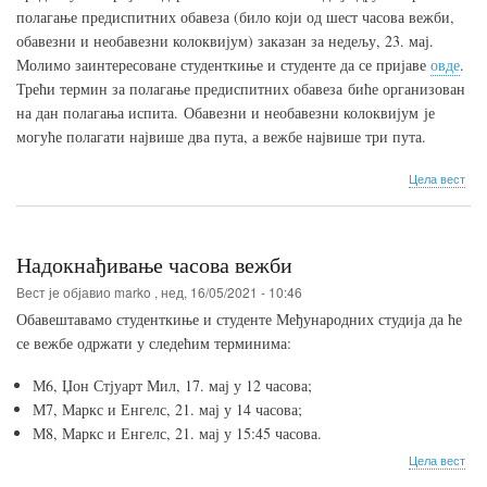
полагање предиспитних обавеза (било који од шест часова вежби,
обавезни и необавезни колоквијум) заказан за недељу, 23. мај.
Молимо заинтересоване студенткиње и студенте да се пријаве
овде
.
Трећи термин за полагање предиспитних обавеза биће организован
на дан полагања испита. Обавезни и необавезни колоквијум је
могуће полагати највише два пута, а вежбе највише три пута.
о
Цела вест
Дру
тер
за
пол
Надокнађивање часова вежби
пре
оба
Вест је објавио
marko
,
нед, 16/05/2021 - 10:46
(23.
Обавештавамо студенткиње и студенте Међународних студија да ће
мај)
се вежбе одржати у следећим терминима:
М6, Џон Стјуарт Мил, 17. мај у 12 часова;
М7, Маркс и Енгелс, 21. мај у 14 часова;
М8, Маркс и Енгелс, 21. мај у 15:45 часова.
о
Цела вест
Над