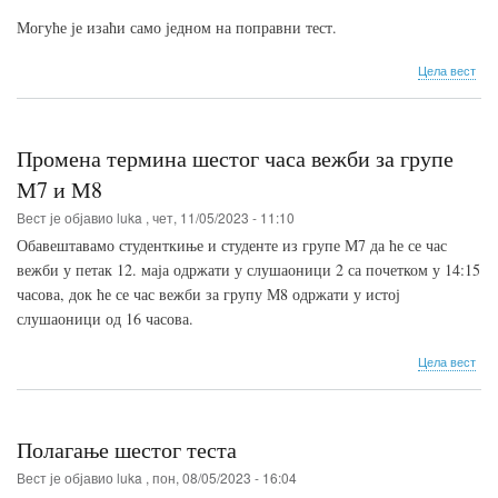
Могуће је изаћи само једном на поправни тест.
о
Цела вест
Рас
пол
дру
кол
Промена термина шестог часа вежби за групе
и
тер
М7 и М8
за
Вест је објавио
luka
,
чет, 11/05/2023 - 11:10
поп
пре
Обавештавамо студенткиње и студенте из групе М7 да ће се час
оба
вежби у петак 12. маја одржати у слушаоници 2 са почетком у 14:15
часова, док ће се час вежби за групу М8 одржати у истој
слушаоници од 16 часова.
о
Цела вест
Про
тер
шес
час
Полагање шестог теста
веж
за
Вест је објавио
luka
,
пон, 08/05/2023 - 16:04
гру