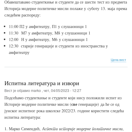
Обавештавамо студенткиње и студенте да се
шести
тест из предмета
М7
Историја модерне политичке мисли полаже у
суботу
13
.
маја
према
и
М8
следећем распореду:
11
:00 П
2
у амфитеатру, П
1
у слушаоници 1
1
1
:30
М7
у амфитеатру, М
8
у слушаоници 1
1
2
:00
Н
у амфитеатру,
М6
у слушаоници 1
12:30
старије генерације и студенти из иностранства у
амфитеатру
о
Цела вест
Пол
шес
тес
Испитна литература и извори
Вест је објавио
marko
,
чет, 04/05/2023 - 12:27
Подсећамо студенткиње и студенте који нису положили испит из
све
Историје модерне политичке мисли (
генерације) да ће се од
јунског испитног рока школске 2022/23. године користити следећа
испитна литература:
Марко Симендић,
Аспекти историје модерне политичке мисли
,