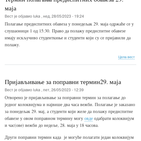
јун
рок
маја
Вест је објавио
luka
,
нед, 28/05/2023 - 19:24
Полагање предиспитних обавеза у понедељак 29. маја одржаће се у
слушаоници 1 од 15:30.
Право да полажу предиспитне обавезе
имају искључиво студенткиње и студенти који су се пријавили да
полажу.
о
Цела вест
Тер
пол
пре
оба
Пријављивање за поправни термин29. маја
29.
мај
Вест је објавио
luka
,
пет, 26/05/2023 - 12:39
Отвор
ено је пријављивање за поправни термин за полагање до
једног колоквијума и највише два часа вежби. Полагање је заказано
за понедељак 29. мај, а студенти који желе да полажу предиспитне
обавезе у овом поправном термину могу
овде
одабрати колоквијум
и час(ове) вежби до недеље, 28. маја у 18 часова.
Други поправни термин када је могуће полагати један колоквијум