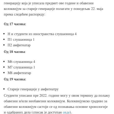
генерацију која је уписала предмет ове године и обавезни
колоквијум за старије генерације полагати у понедељак 22. маја
према следећем распореду:
Од 17 часова:
Н и студенти из иностранства слушаоница 4
П1 слушаоница 1
П2 амфитеатар
Од 18 часова
:
М6 слушаоница 4
М7 слушаоница 1
М8 амфитеатар
Од 19 часова:
Старије генерације у амфитеатру
Студенти уписани пре 2022. године могу у овом термину да полажу
обавезни и/или необавезни колоквијум. Колоквијумско градиво за
обавезни колоквијум састоји се од познавања основне хронологије
и одабраних дела (списак је доступан
овде
).