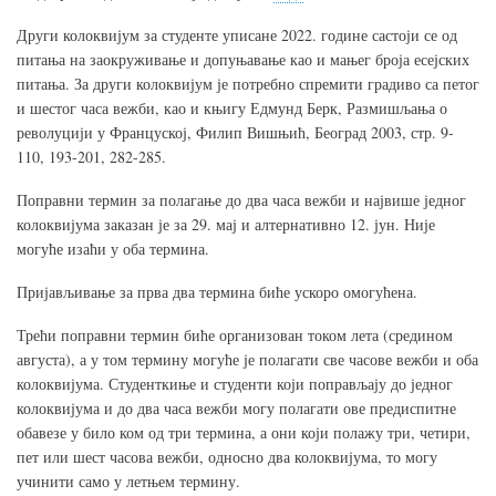
Други колоквијум за студенте уписане 2022. године састоји се од
питања на заокруживање и допуњавање као и мањег броја есејских
питања. За други колоквијум је потребно спремити градиво са петог
и шестог часа вежби, као и књигу Едмунд Берк, Размишљања о
револуцији у Француској, Филип Вишњић, Београд 2003, стр. 9-
110, 193-201, 282-285.
Поправни термин за полагање до два часа вежби и највише једног
колоквијума заказан је за 29. мај и алтернативно 12. јун. Није
могуће изаћи у оба термина.
Пријављивање за прва два термина биће ускоро омогућена.
Трећи поправни термин биће организован током лета (средином
августа), а у том термину могуће је полагати све часове вежби и оба
колоквијума. Студенткиње и студенти који поправљају до једног
колоквијума и до два часа вежби могу полагати ове предиспитне
обавезе у било ком од три термина, а они који полажу три, четири,
пет или шест часова вежби, односно два колоквијума, то могу
учинити само у летњем термину.