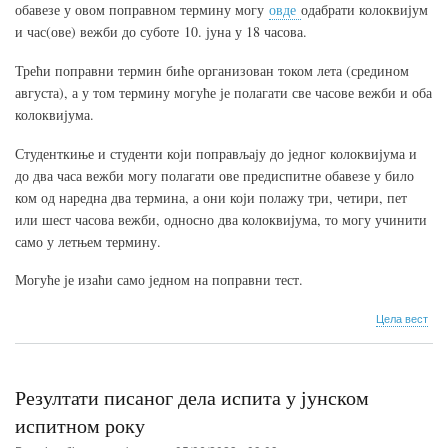
обавезе у овом поправном термину могу
овде
одабрати колоквијум
и час(ове) вежби до
суботе
10
.
јуна
у 18 часова.
Трећи поправни термин биће организован током лета (средином
августа), а у том термину могуће је полагати све часове вежби и оба
колоквијума.
Студенткиње и студенти који поправљају до једног колоквијума и
до два часа вежби могу полагати ове предиспитне обавезе у било
ком од
наредна два
термина, а они који полажу три, четири, пет
или шест часова вежби, односно два колоквијума, то могу учинити
само у летњем термину.
Могуће је изаћи само једном на поправни тест.
о
Цела вест
При
за
поп
тер
Резултати писаног дела испита у јунском
12.
јуна
испитном року