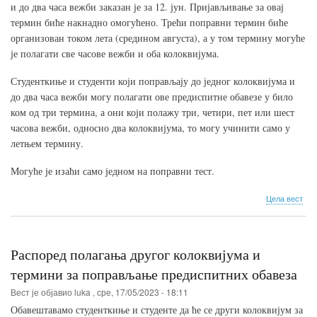
и до два часа вежби заказан је за 12. јун. Пријављивање за овај
термин биће накнадно омогућено. Трећи поправни термин биће
организован током лета (средином августа), а у том термину могуће
је полагати све часове вежби и оба колоквијума.
Студенткиње и студенти који поправљају до једног колоквијума и
до два часа вежби могу полагати ове предиспитне обавезе у било
ком од три термина, а они који полажу три, четири, пет или шест
часова вежби, односно два колоквијума, то могу учинити само у
летњем термину.
Могуће је изаћи само једном на поправни тест.
о
Цела вест
При
за
поп
тер
Распоред полагања другог колоквијума и
мај
термини за поправљање предиспитних обавеза
Вест је објавио
luka
,
сре, 17/05/2023 - 18:11
Обавештавамо студенткиње и студенте да ће се други колоквијум за