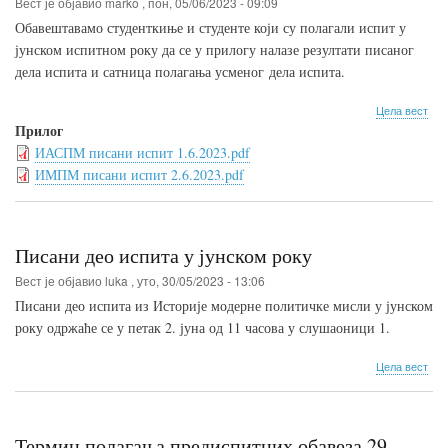
Вест је објавио
marko
,
пон, 05/06/2023 - 09:09
Обавештавамо студенткиње и студенте који су полагали испит у
јунском испитном року да се у прилогу налазе резултати писаног
дела испита и сатница полагања усменог дела испита.
о
Цела вест
Рез
Прилог
пис
ИАСПМ писани испит 1.6.2023.pdf
дел
ИМПМ писани испит 2.6.2023.pdf
исп
у
јун
исп
рок
Писани део испита у јунском року
Вест је објавио
luka
,
уто, 30/05/2023 - 13:06
Писани део испита из Историје модерне политичке мисли у јунском
року одржаће се у петак 2. јуна од 11 часова у слушаоници 1.
о
Цела вест
Пис
део
исп
у
Термин полагања предиспитних обавеза 29.