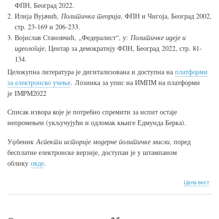
ФПН, Београд 2022.
Илија Вујачић,
Политичка теорија
, ФПН и Чигоја, Београд 2002,
стр. 23-169 и 206-233.
Војислав Становчић, „Федералист“, у:
Политичке идеје и
идеологије
, Центар за демократију ФПН, Београд 2022, стр. 81-
134.
Целокупна литература је дигитализована и доступна на
платформи
за електронско учење
. Лозинка за упис на ИМПМ на платформи
је IMPM2022
Списак извора које је потребно спремити за испит остаје
непромењен (укључујући и одломак књиге Едмунда Берка).
Уџбеник
Аспекти историје модерне политичке мисли
, поред
бесплатне електронске верзије, доступан је у штампаном
облику
овде
.
о
Цела вест
Исп
лит
и
изв