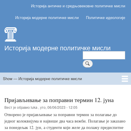
Skip
Историја античке и средњовековне политичке мисли
Главна
to
навигација
main
Историја модерне политичке мисли
Политичке идеологије
content
Историја модерне политичке мисли
Претрага
Show — Историја модерне политичке мисли
Историја
модерне
Почетна
Теме предавања и вежби
Литература и извори
Начин оцењивања (предиспитне обавезе и испит)
Резултати предиспитних обавеза
политичке
Пријављивање за поправни термин 12. јуна
мисли
Вест је објавио
luka
,
уто, 06/06/2023 - 12:05
Отвор
ено је пријављивање за поправни термин за полагање до
једног колоквијума и највише два часа вежби. Полагање је заказано
за понедељак
12
.
јун
, а студенти који желе да полажу предиспитне